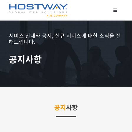
콘
텐
Toggle
Navigatio
츠
코로케이션
로
서버 호스팅
서비스 안내와 공지, 신규 서비스에 대한 소식을 전
건
해드립니다.
클라우드
너
매니지드 서비스
뛰
공지사항
기
보안서비스
고객지원
공지
사항