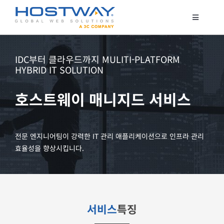
콘
텐
Toggle
Navigatio
츠
코로케이션
로
서버 호스팅
IDC부터 클라우드까지 MULITI-PLATFORM
건
HYBRID IT SOLUTION
클라우드
너
매니지드 서비스
뛰
호스트웨이 매니지드 서비스
기
보안서비스
고객지원
전문 엔지니어팀이 강력한 IT 관리 애플리케이션으로 인프라 관리
효율성을 향상시킵니다.
서비스
특징