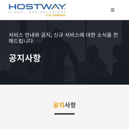
콘
텐
Toggle
Navigatio
츠
코로케이션
로
서버 호스팅
서비스 안내와 공지, 신규 서비스에 대한 소식을 전
건
해드립니다.
클라우드
너
매니지드 서비스
뛰
공지사항
기
보안서비스
고객지원
공지
사항