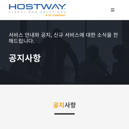
콘
텐
Toggle
Navigatio
츠
코로케이션
로
서버 호스팅
서비스 안내와 공지, 신규 서비스에 대한 소식을 전
건
해드립니다.
클라우드
너
매니지드 서비스
뛰
공지사항
기
보안서비스
고객지원
공지
사항