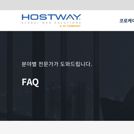
콘
텐
코로케
츠
로
건
매
매
F
FL
코로케이션
서버호스팅
너
빠른
A
기업용
최적의
전문 
시스템
고객지원
뛰
IT 
보안 서비스
기
매니지드 서비스
CLOUD
분야별 전문가가 도와드립니다.
매
클
F
FAQ
자동
클라우
PR
KVM