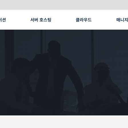
이션
서버 호스팅
클라우드
매니지
코로케이션
서버호스팅
니지드 서비스
니지드 시큐리티
AQ
매니지드서버
결제 안내
GPU Z
부가 서
기타 보
EXCLOUD SERVER
HYBRI
 배포와 유연한 확장이 가능한 종량제 클라우드 서비스
레거시 시
결제방법
RS 전화문의
 IT 인프라를 위한 최상의 상면 서비스
 서버구성과 인프라환경을 지원
엔지니어팀이 제공하는 강력한 IT 관리 서비스
,네트워크,데이터,END POINT 보안 등
호스트웨이 전문가가 운영관리를 지
GPU 및 고성
로그분
방화벽
서비스를 위한 보안 TOTAL PACKAGE
세금계산서
뉴얼/서식
라이선스
침입방지
라우드 전환/이전
LEXCLOUD DB
입금확인/통보
PRIVA
화 기반의 빠른 데이터베이스 설치와 관리
기업 내부
CA 모
웹방화
드 전환에 대한 가장 신뢰할 수 있는 선택
OXMOX SERVICE
HCP(H
 및 LXC를 기반으로 가상 머신과 컨테이너를 통합 관리
클라우드 