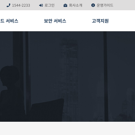
1544-2233
로그인
회사소개
운영가이드
드 서비스
보안 서비스
고객지원
ONE
비스
안서비스
서버파킹
공지사항
D CLOUD
스템과 클라우드의 유연한 조합
이용약관
원
능 서버에 최적화된 상면 서비스
고객님 보유서버를 최적환경에서 관리
WHATAP
보안 패키지
석
개인정보 처리방침
COMMVAULT 백업
SSL 보안 서버
 임대
 시스템
TE CLOUD
도메인 연장/복구
스팸메일 필터링
환경에 최적화된 단독 클라우드 인프라
니터링
벽
OSTWAY CLOUD PORTAL)
자원을 한눈에 통합 관리하는 포털 서비스