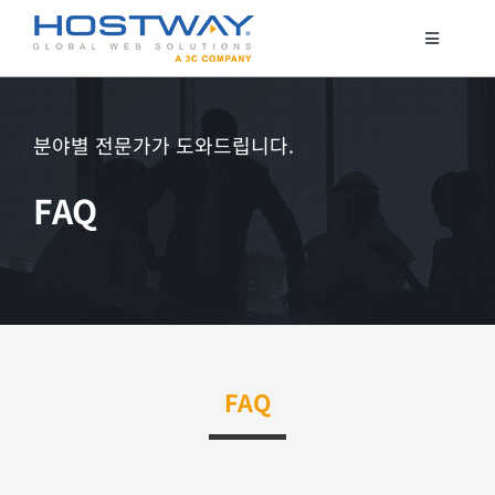
콘
텐
Toggle
Navigatio
츠
코로케이션
로
서버 호스팅
건
분야별 전문가가 도와드립니다.
클라우드
너
FAQ
매니지드 서비스
뛰
기
보안서비스
고객지원
FAQ