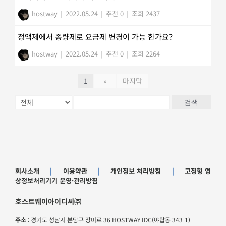
hostway
|
2022.05.24
|
추천 0
|
조회 2437
정액제에서 종량제로 요금제 변경이 가능 한가요?
hostway
|
2022.05.24
|
추천 0
|
조회 2264
1
»
마지막
검색
회사소개
|
이용약관
|
개인정보 처리방침
|
고정형 영
상정보처리기기 운영·관리방침
호스트웨이아이디씨㈜
주소
: 경기도 성남시 분당구 장미로 36 HOSTWAY IDC(야탑동 343-1)