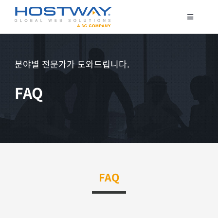
콘
텐
Toggle
Navigatio
츠
코로케이션
로
서버 호스팅
건
분야별 전문가가 도와드립니다.
클라우드
너
FAQ
매니지드 서비스
뛰
기
보안서비스
고객지원
FAQ