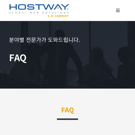
콘
텐
Toggle
Navigatio
츠
코로케이션
로
서버 호스팅
건
분야별 전문가가 도와드립니다.
클라우드
너
FAQ
매니지드 서비스
뛰
기
보안서비스
고객지원
FAQ