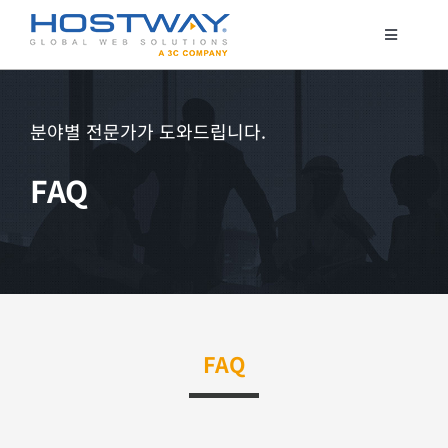
콘
텐
Toggle
Navigatio
츠
코로케이션
로
서버 호스팅
건
분야별 전문가가 도와드립니다.
클라우드
너
FAQ
매니지드 서비스
뛰
기
보안서비스
고객지원
FAQ